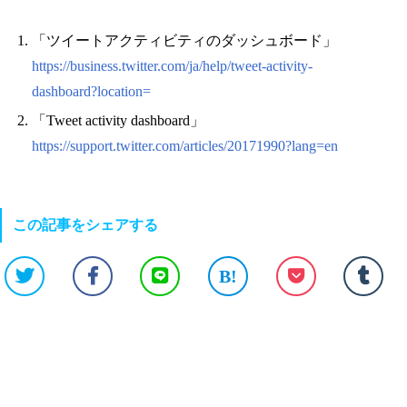
「ツイートアクティビティのダッシュボード」
https://business.twitter.com/ja/help/tweet-activity-
dashboard?location=
「Tweet activity dashboard」
https://support.twitter.com/articles/20171990?lang=en
この記事をシェアする
B!