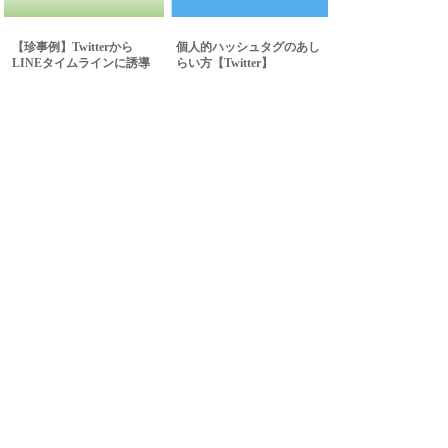
【珍事例】Twitterから
個人的ハッシュタグのあし
LINEタイムラインに誘導
らい方【Twitter】