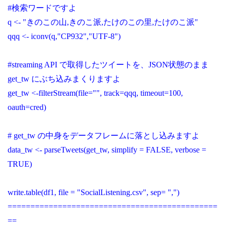
#検索ワードですよ
q <- "きのこの山,きのこ派,たけのこの里,たけのこ派"
qqq <- iconv(q,"CP932","UTF-8")
#streaming API で取得したツイートを、JSON状態のまま
get_tw にぶち込みまくりますよ
get_tw <-filterStream(file="", track=qqq, timeout=100,
oauth=cred)
# get_tw の中身をデータフレームに落とし込みますよ
data_tw <- parseTweets(get_tw, simplify = FALSE, verbose =
TRUE)
write.table(df1, file = "SocialListening.csv", sep= ",")
==============================================
==